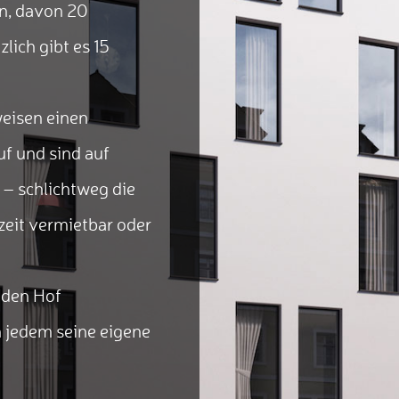
en, davon 20
lich gibt es 15
weisen einen
f und sind auf
– schlichtweg die
rzeit vermietbar oder
 den Hof
 jedem seine eigene